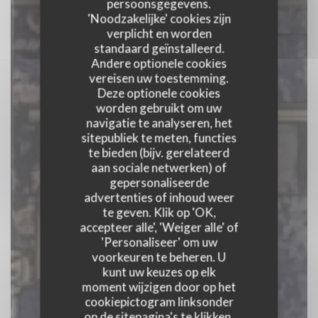
persoonsgegevens.
'Noodzakelijke' cookies zijn
verplicht en worden
standaard geïnstalleerd.
Andere optionele cookies
vereisen uw toestemming.
Deze optionele cookies
worden gebruikt om uw
navigatie te analyseren, het
sitepubliek te meten, functies
te bieden (bijv. gerelateerd
Hèita
aan sociale netwerken) of
gepersonaliseerde
advertenties of inhoud weer
CUISINE À PARTAGER
|
NÎMES
te geven. Klik op 'OK,
accepteer alle', 'Weiger alle' of
'Personaliseer' om uw
RESERVEER EEN TAFEL
voorkeuren te beheren. U
kunt uw keuzes op elk
moment wijzigen door op het
cookiepictogram linksonder
op de sitepagina's te klikken.