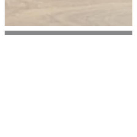
Hèita
Gelegen in het hart van Nîmes, in een warme en
ontspannen sfeer.
Hier worden Aziatische en mediterrane invloeden
gecombineerd met een modern tintje. Gerechten
om te delen, smaak, goed geluid en een sfeer die
je doet blijven hangen.
Welkom bij HÈITA.